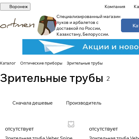
Воронеж
Компания
Ка
Специализированный магазин
луков и арбалетов с
Ка
доставкой по России,
Казахстану, Белоруссии.
Каталог
Оптические приборы
Зрительные трубы
Зрительные трубы
2
Сначала дешевые
Производитель
отсутствует
отсутствует
Зрительная труба Veber Snipe
Зрительная труба Veb