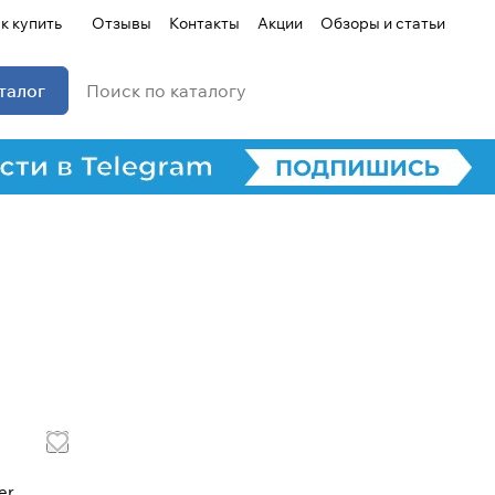
к купить
Отзывы
Контакты
Акции
Обзоры и статьи
талог
Для клиентов всех банков
Разбейте
оплату на части
Сегодня
25
%
Добавляйте товары
в корзину
er