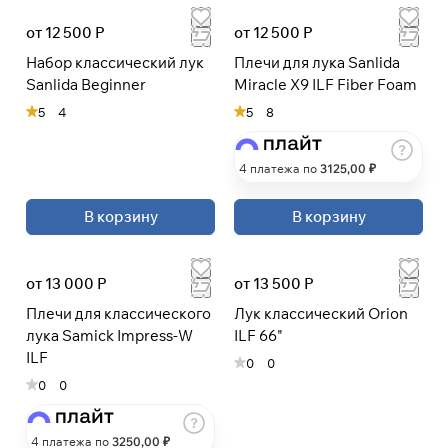
от 12 500 Р
от 12 500 Р
Набор классический лук
Плечи для лука Sanlida
Sanlida Beginner
Miracle X9 ILF Fiber Foam
5
4
5
8
4 платежа по
3125
,00 ₽
В корзину
В корзину
от 13 000 Р
от 13 500 Р
Плечи для классического
Лук классический Orion
лука Samick Impress-W
ILF 66"
ILF
0
0
0
0
4 платежа по
3250
,00 ₽