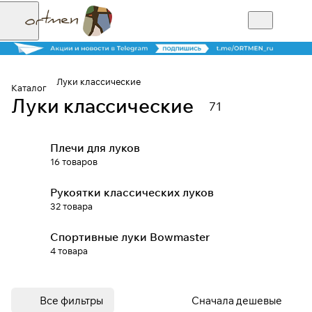
Луки классические
Каталог
Луки классические
71
Для клиентов всех банков
Плечи для луков
Разбейте
16 товаров
оплату на части
Рукоятки классических луков
32 товара
Сегодня
Спортивные луки Bowmaster
25
%
4 товара
Добавляйте товары
Все фильтры
Сначала дешевые
в корзину