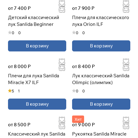
раз в 2 недели
от 7 400 Р
от 7 900 Р
Детский классический
Плечи для классического
лук Sanlida Beginner
лука Orion ILF
0
0
0
0
В корзину
В корзину
от 8 000 Р
от 8 400 Р
Плечи для лука Sanlida
Лук классический Sanlida
Miracle X7 ILF
Olimpic (олимпик)
5
1
0
0
В корзину
В корзину
Хит
от 8 500 Р
от 9 000 Р
Классический лук Sanlida
Рукоятка Sanlida Miracle