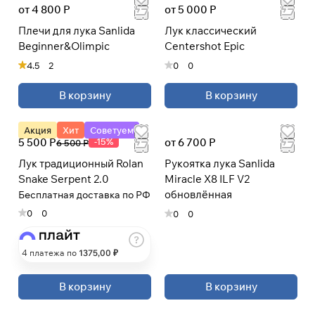
от 4 800 Р
от 5 000 Р
Плечи для лука Sanlida
Лук классический
Beginner&Olimpic
Centershot Epic
Подробнее
об оплате Плайтом
4.5
2
0
0
В корзину
В корзину
Остались вопросы?
Акция
Хит
Советуем
25
5 500 Р
-15%
от 6 700 Р
8 800 302-02-51
6 500 Р
раз в 2
plait.ru
Лук традиционный Rolan
Рукоятка лука Sanlida
недели
Snake Serpent 2.0
Miracle X8 ILF V2
обновлённая
Бесплатная доставка по РФ
0
0
0
0
4 платежа по
1375
,00 ₽
В корзину
В корзину