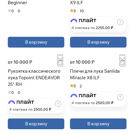
Beginner
X9 ILF
0
0
5
10
4 платежа по
2250
,00 ₽
В корзину
В корзину
от 10 000 Р
от 10 000 Р
Рукоятка классического
Плечи для лука Sanlida
лука Topoint ENDEAVOR
Miracle X8 ILF
25" RH
5
2
0
0
4 платежа по
2500
,00 ₽
4 платежа по
2500
,00 ₽
В корзину
В корзину