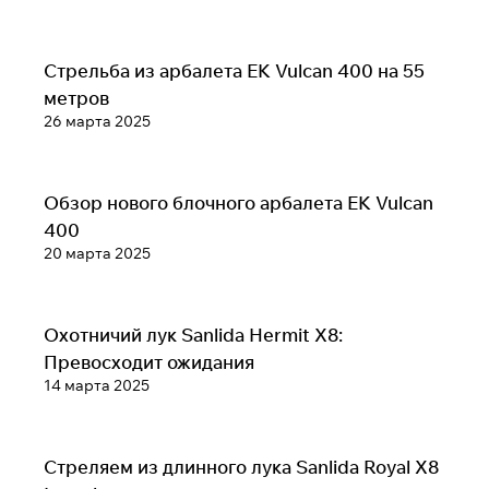
Обзоры луков, арбалетов, и аксессуаров
Стрельба из арбалета EK Vulcan 400 на 55
метров
26 марта 2025
Обзоры луков, арбалетов, и аксессуаров
Обзор нового блочного арбалета EK Vulcan
400
20 марта 2025
Обзоры луков, арбалетов, и аксессуаров
Охотничий лук Sanlida Hermit X8:
Превосходит ожидания
14 марта 2025
Обзоры луков, арбалетов, и аксессуаров
Стреляем из длинного лука Sanlida Royal X8