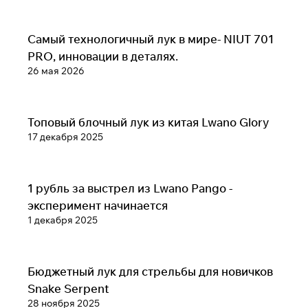
Обзоры луков, арбалетов, и аксессуаров
Самый технологичный лук в мире- NIUT 701
PRO, инновации в деталях.
26 мая 2026
Обзоры луков, арбалетов, и аксессуаров
Топовый блочный лук из китая Lwano Glory
17 декабря 2025
Обзоры луков, арбалетов, и аксессуаров
1 рубль за выстрел из Lwano Pango -
эксперимент начинается
1 декабря 2025
Обзоры луков, арбалетов, и аксессуаров
Бюджетный лук для стрельбы для новичков
Snake Serpent
28 ноября 2025