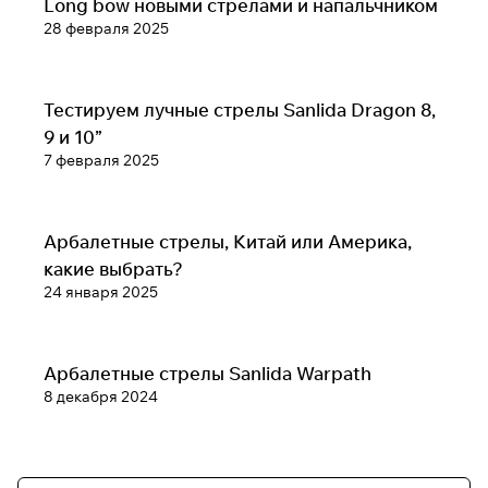
Long bow новыми стрелами и напальчником
28 февраля 2025
Обзоры луков, арбалетов, и аксессуаров
Тестируем лучные стрелы Sanlida Dragon 8,
9 и 10”
7 февраля 2025
Обзоры луков, арбалетов, и аксессуаров
Арбалетные стрелы, Китай или Америка,
какие выбрать?
24 января 2025
Обзоры луков, арбалетов, и аксессуаров
Арбалетные стрелы Sanlida Warpath
8 декабря 2024