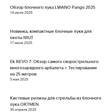
Обзоры луков, арбалетов, и аксессуаров
Обзор блочного лука LWANO Pango 2025
14 июля 2025
Обзоры луков, арбалетов, и аксессуаров
Новинка, компактные блочные луки для
охоты NIUT
17 июня 2025
Обзоры луков, арбалетов, и аксессуаров
Ek REVO 7: Обзор самого скорострельного
многозарядного арбалета + Тестирование
на 25 метров
5 мая 2025
Обзоры луков, арбалетов, и аксессуаров
Кистевые релизы для стрельбы из блочного
лука ORTMEN
30 апреля 2025