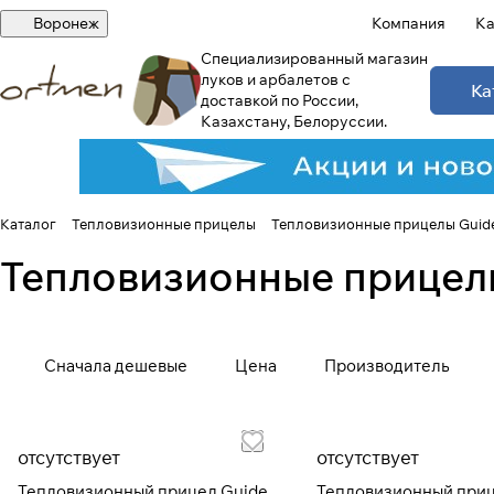
Воронеж
Компания
Ка
Специализированный магазин
луков и арбалетов с
Ка
доставкой по России,
Казахстану, Белоруссии.
Каталог
Тепловизионные прицелы
Тепловизионные прицелы Guid
Тепловизионные прицел
Сначала дешевые
Цена
Производитель
отсутствует
отсутствует
Тепловизионный прицел Guide
Тепловизионный при