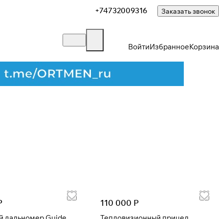
+74732009316
Заказать звонок
Войти
Избранное
Корзина
Закрыть
Р
110 000 Р
й дальномер Guide
Тепловизионный прицел