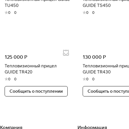
TU450
GUIDE TS450
0
0
0
0
125 000 Р
130 000 Р
Тепловизионный прицел
Тепловизионный при
GUIDE TR420
GUIDE TR430
0
0
0
0
Сообщить о поступлении
Сообщить о поступ
Компания
Информация