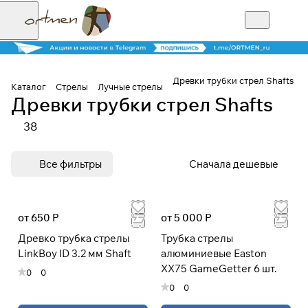
Древки трубки стрел Shafts
Каталог
Стрелы
Лучные стрелы
Древки трубки стрел Shafts
Для клиентов всех банков
38
Разбейте
Все фильтры
Сначала дешевые
оплату на части
от 650 Р
от 5 000 Р
Сегодня
Древко трубка стрелы
Трубка стрелы
25
%
LinkBoy ID 3.2 мм Shaft
алюминиевые Easton
XX75 GameGetter 6 шт.
0
0
Добавляйте товары
0
0
в корзину