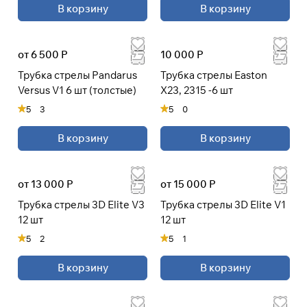
В корзину
В корзину
При оформлении заказа
выберите метод оплаты
ПЛАЙТ
от 6 500 Р
10 000 Р
Трубка стрелы Pandarus
Трубка стрелы Easton
Оплачивайте сегодня только
25
%
Versus V1 6 шт (толстые)
X23, 2315 -6 шт
картой любого банка
5
3
5
0
В корзину
В корзину
Получайте товар
выбранный способом
от 13 000 Р
от 15 000 Р
Оставшиеся
75
% будут
Трубка стрелы 3D Elite V3
Трубка стрелы 3D Elite V1
списываться
с вашей карты
12 шт
12 шт
по
25
%
каждые 2 недели
5
2
5
1
* При оплате через
ПЛАЙТ
В корзину
В корзину
скидки по купонам не
применяются.