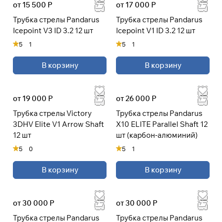
от 15 500 Р
от 17 000 Р
Трубка стрелы Pandarus
Трубка стрелы Pandarus
Icepoint V3 ID 3.2 12 шт
Icepoint V1 ID 3.2 12 шт
Подробнее
5
1
5
1
об оплате Плайтом
В корзину
В корзину
Остались вопросы?
25
от 19 000 Р
от 26 000 Р
8 800 302-02-51
раз в 2
Трубка стрелы Victory
Трубка стрелы Pandarus
plait.ru
недели
3DHV Elite V1 Arrow Shaft
X10 ELITE Parallel Shaft 12
12 шт
шт (карбон-алюминий)
5
0
5
1
В корзину
В корзину
от 30 000 Р
от 30 000 Р
Трубка стрелы Pandarus
Трубка стрелы Pandarus