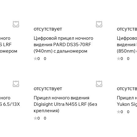
Разбейте
оплату на части
отсутствует
отсутст
чного
Цифровой прицел ночного
Цифрово
Сегодня
S LRF
видения PARD DS35-70RF
видения
25
%
номером
(940nm) с дальномером
(850nm)
0
0
0
0
Добавляйте товары
в корзину
отсутствует
отсутст
При оформлении заказа
выберите метод оплаты
чного
Прицел ночного видения
Прицел н
ПЛАЙТ
 6.5/13X
Digisight Ultra N455 LRF (без
Yukon Si
крепления)
0
0
0
0
Оплачивайте сегодня только
25
% картой любого
банка