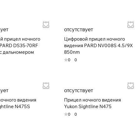
вует
отсутствует
й прицел ночного
Цифровой прицел ночного
 PARD DS35-70RF
видения PARD NV008S 4.5/9X
 с дальномером
850nm
0
0
вует
отсутствует
очного видения
Прицел ночного видения
ghtline N475S
Yukon Sightline N475
0
0