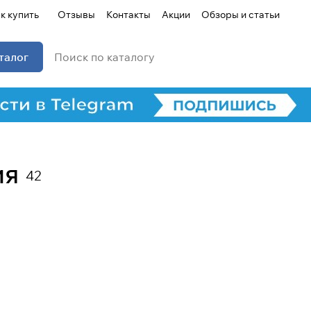
к купить
Отзывы
Контакты
Акции
Обзоры и статьи
талог
ия
42
Для клиентов всех банков