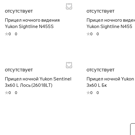
отсутствует
отсутствует
Прицел ночного видения
Прицел ночного виде
Yukon Sightline N455S
Yukon Sightline N455
0
0
0
0
отсутствует
отсутствует
Прицел ночной Yukon Sentinel
Прицел ночной Yukon 
3х60 L Лось (26018LT)
3х60 L Бк
0
0
0
0