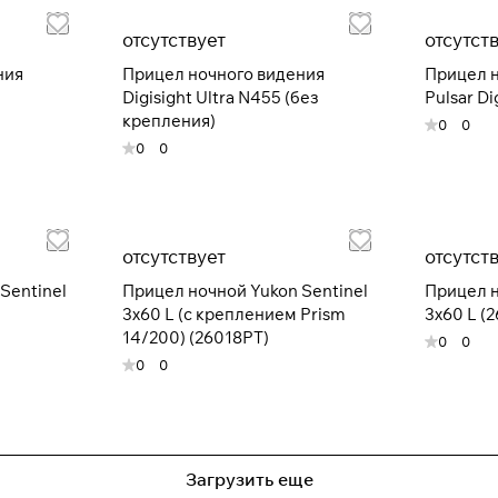
отсутствует
отсутст
Получайте товар
выбранный способом
ния
Прицел ночного видения
Прицел н
Digisight Ultra N455 (без
Pulsar D
крепления)
0
0
Оставшиеся
75
% будут
списываться
0
0
с вашей карты
по
25
%
каждые 2 недели
* При оплате через
ПЛАЙТ
скидки по купонам не
отсутствует
отсутст
применяются.
Sentinel
Прицел ночной Yukon Sentinel
Прицел н
3х60 L (с креплением Prism
3х60 L (
14/200) (26018PT)
0
0
0
0
Подробнее
об оплате Плайтом
Загрузить еще