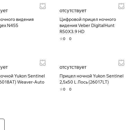
вует
отсутствует
очного видения
Цифровой прицел ночного
igex N455
видения Veber DigitalHunt
R50X3.9 HD
0
0
вует
отсутствует
очной Yukon Sentinel
Прицел ночной Yukon Sentinel
26018АТ) Weaver-Auto
2,5х50 L Лось (26017LT)
0
0