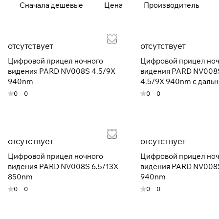
Сначала дешевые
Цена
Производитель
отсутствует
отсутствует
Цифровой прицел ночного
Цифровой прицел но
видения PARD NV008S 4.5/9X
видения PARD NV008
940nm
4.5/9X 940nm с даль
0
0
0
0
отсутствует
отсутствует
Цифровой прицел ночного
Цифровой прицел но
видения PARD NV008S 6.5/13X
видения PARD NV008S
850nm
940nm
0
0
0
0