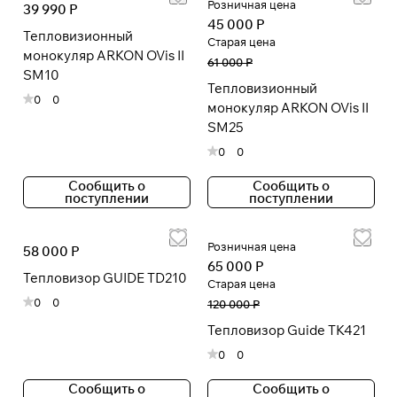
Розничная цена
39 990 Р
45 000 Р
Тепловизионный
Старая цена
монокуляр ARKON OVis II
Подробнее
61 000 Р
SM10
об оплате Плайтом
Тепловизионный
0
0
монокуляр ARKON OVis II
SM25
0
0
Остались вопросы?
25
8 800 302-02-51
Сообщить о
Сообщить о
раз в 2
поступлении
поступлении
plait.ru
недели
Розничная цена
58 000 Р
65 000 Р
Тепловизор GUIDE TD210
Старая цена
0
0
120 000 Р
Тепловизор Guide TK421
0
0
Сообщить о
Сообщить о