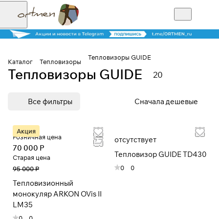
Тепловизоры GUIDE
Каталог
Тепловизоры
Тепловизоры GUIDE
20
Для клиентов всех банков
Все фильтры
Сначала дешевые
Разбейте
оплату на части
Акция
Розничная цена
отсутствует
70 000 Р
Тепловизор GUIDE TD430
Старая цена
Сегодня
0
0
95 000 Р
25
%
Тепловизионный
монокуляр ARKON OVis II
Добавляйте товары
LM35
в корзину
0
0