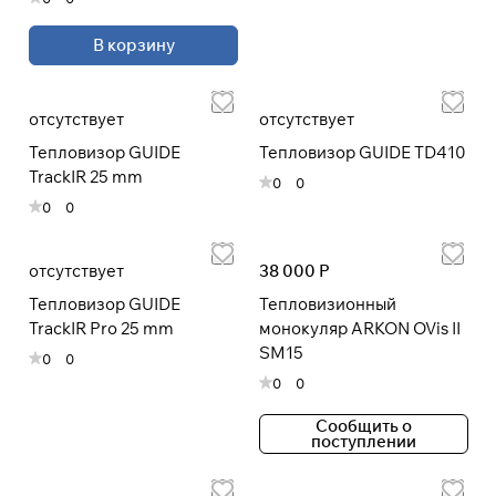
В корзину
При оформлении заказа
выберите метод оплаты
ПЛАЙТ
отсутствует
отсутствует
Оплачивайте сегодня только
25
%
Тепловизор GUIDE
Тепловизор GUIDE TD410
картой любого банка
TrackIR 25 mm
0
0
0
0
Получайте товар
выбранный способом
отсутствует
38 000 Р
Тепловизор GUIDE
Тепловизионный
Оставшиеся
75
% будут
TrackIR Pro 25 mm
монокуляр ARKON OVis II
списываться
с вашей карты
SM15
0
0
по
25
%
каждые 2 недели
0
0
Сообщить о
* При оплате через
ПЛАЙТ
поступлении
скидки по купонам не
применяются.