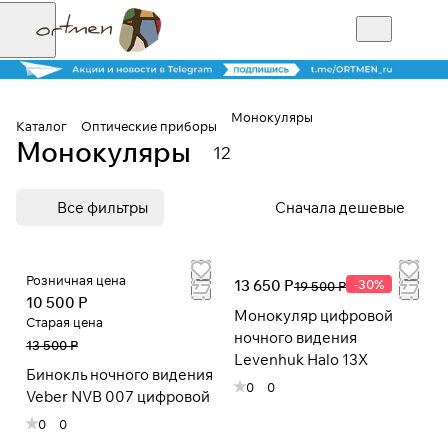
Монокуляры
Каталог
Оптические приборы
Монокуляры
12
Для клиентов всех банков
Все фильтры
Сначала дешевые
Разбейте
оплату на части
Розничная цена
13 650 Р
-30%
19 500 Р
10 500 Р
Монокуляр цифровой
Старая цена
Сегодня
ночного видения
13 500 Р
25
%
Levenhuk Halo 13X
Бинокль ночного видения
0
0
Veber NVB 007 цифровой
Добавляйте товары
0
0
в корзину