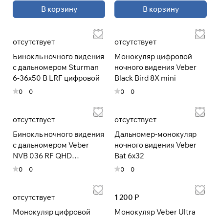
В корзину
В корзину
При оформлении заказа
выберите метод оплаты
ПЛАЙТ
отсутствует
отсутствует
Бинокль ночного видения
Монокуляр цифровой
Оплачивайте сегодня только
25
%
с дальномером Sturman
ночного видения Veber
картой любого банка
6-36x50 B LRF цифровой
Black Bird 8Х mini
0
0
0
0
Получайте товар
выбранный способом
отсутствует
отсутствует
Бинокль ночного видения
Дальномер-монокуляр
Оставшиеся
75
% будут
с дальномером Veber
ночного видения Veber
списываться
с вашей карты
NVB 036 RF QHD
Bat 6x32
по
25
%
каждые 2 недели
цифровой
0
0
0
0
* При оплате через
ПЛАЙТ
отсутствует
1 200 Р
скидки по купонам не
применяются.
Монокуляр цифровой
Монокуляр Veber Ultra