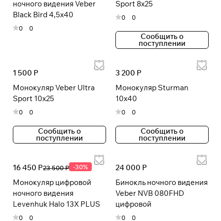
ночного видения Veber
Sport 8x25
Black Bird 4,5x40
0
0
0
0
Подробнее
Сообщить о
поступлении
об оплате Плайтом
1 500 Р
3 200 Р
Монокуляр Veber Ultra
Монокуляр Sturman
Остались вопросы?
25
Sport 10x25
10x40
8 800 302-02-51
раз в 2
0
0
0
0
plait.ru
недели
Сообщить о
Сообщить о
поступлении
поступлении
16 450 Р
-30%
24 000 Р
23 500 Р
Монокуляр цифровой
Бинокль ночного видения
ночного видения
Veber NVB 080FHD
Levenhuk Halo 13X PLUS
цифровой
0
0
0
0