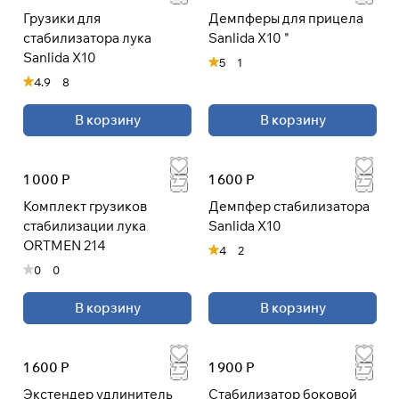
Грузики для
Демпферы для прицела
стабилизатора лука
Sanlida X10 "
Sanlida X10
Подробнее
5
1
об оплате Плайтом
4.9
8
В корзину
В корзину
Остались вопросы?
25
1 000 Р
1 600 Р
8 800 302-02-51
раз в 2
plait.ru
Комплект грузиков
Демпфер стабилизатора
недели
стабилизации лука
Sanlida X10
ORTMEN 214
4
2
0
0
В корзину
В корзину
1 600 Р
1 900 Р
Экстендер удлинитель
Стабилизатор боковой