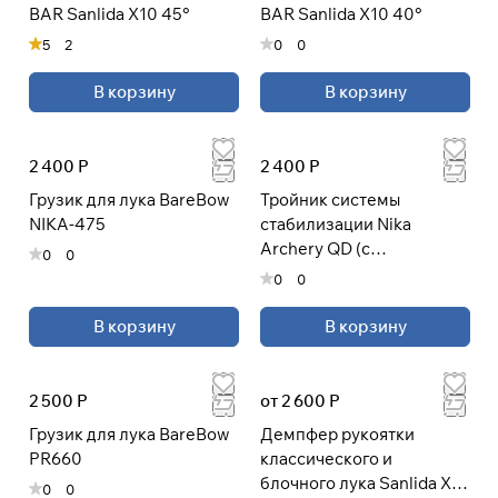
BAR Sanlida X10 45°
BAR Sanlida X10 40°
5
2
0
0
В корзину
В корзину
2 400 Р
2 400 Р
Грузик для лука BareBow
Тройник системы
NIKA-475
стабилизации Nika
Archery QD (с
0
0
быстросъемником)
0
0
В корзину
В корзину
2 500 Р
от 2 600 Р
Грузик для лука BareBow
Демпфер рукоятки
PR660
классического и
блочного лука Sanlida X10
0
0