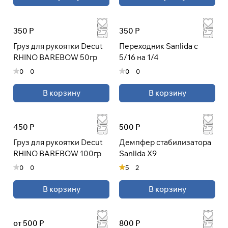
При оформлении заказа
350 Р
350 Р
выберите метод оплаты
ПЛАЙТ
Груз для рукоятки Decut
Переходник Sanlida с
RHINO BAREBOW 50гр
5/16 на 1/4
Оплачивайте сегодня только
25
%
0
0
0
0
картой любого банка
В корзину
В корзину
Получайте товар
выбранный способом
450 Р
500 Р
Груз для рукоятки Decut
Демпфер стабилизатора
Оставшиеся
75
% будут
RHINO BAREBOW 100гр
Sanlida X9
списываться
с вашей карты
0
0
5
2
по
25
%
каждые 2 недели
В корзину
В корзину
* При оплате через
ПЛАЙТ
скидки по купонам не
применяются.
от 500 Р
800 Р