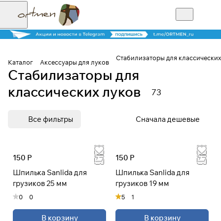
Стабилизаторы для классических
Каталог
Аксессуары для луков
Стабилизаторы для
Для клиентов всех банков
классических луков
73
Разбейте
Все фильтры
Сначала дешевые
оплату на части
150 Р
150 Р
Сегодня
25
%
Шпилька Sanlida для
Шпилька Sanlida для
грузиков 25 мм
грузиков 19 мм
0
0
5
1
Добавляйте товары
в корзину
В корзину
В корзину